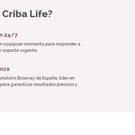
 Criba Life?
ón 24/7
en cualquier momento para responder a
r soporte urgente.
anza
ratorio Bioarray de España, líder en
para garantizar resultados precisos y