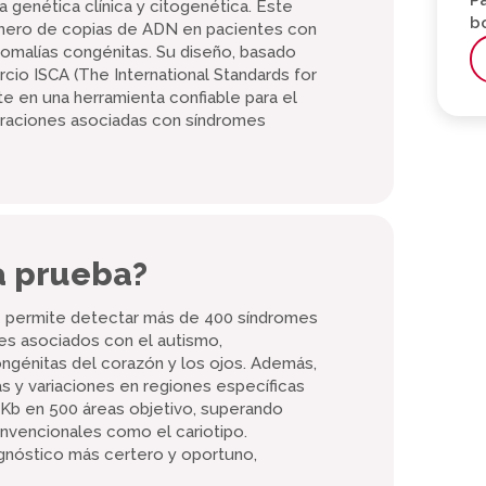
Pa
 genética clínica y citogenética. Este
b
número de copias de ADN en pacientes con
anomalías congénitas. Su diseño, basado
cio ISCA (The International Standards for
e en una herramienta confiable para el
eraciones asociadas con síndromes
ta prueba?
e permite detectar más de 400 síndromes
es asociados con el autismo,
ngénitas del corazón y los ojos. Además,
as y variaciones en regiones específicas
Kb en 500 áreas objetivo, superando
onvencionales como el cariotipo.
agnóstico más certero y oportuno,