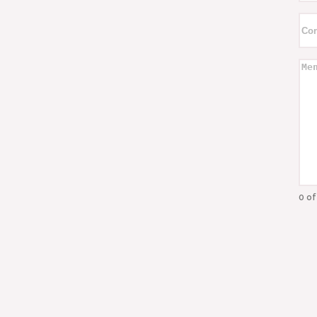
Cor
ele
Men
0 of
CA