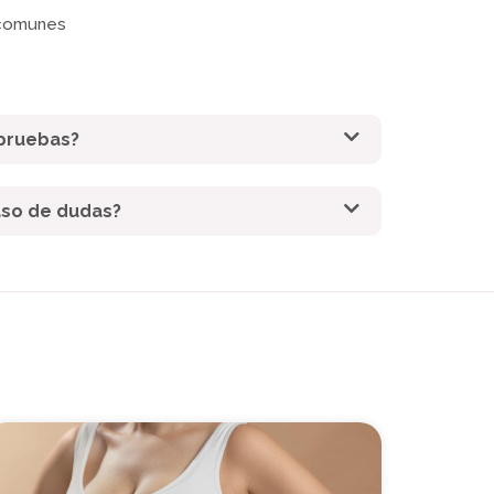
 comunes
 pruebas?
aso de dudas?