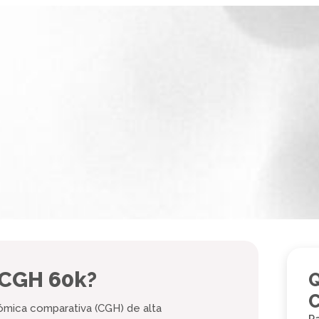
 CGH 60k?
Q
C
nómica comparativa (CGH) de alta