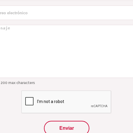
reo
ctrónico
*
saje
*
 200 max characters
PTCHA